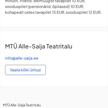
minutit. Piletid: eelmüügist tavapilet 10 EUR,
sooduspilet (pensionärid, õpilased) 10 EUR;
kohapealt ostes tavapilet 15 EUR, sooduspilet 12 EUR.
MTÜ Alle-Saija Teatritalu
info@alle-saija.ee
Vaata kõiki üritusi
MTÜ Alle-Saija Teatritalu