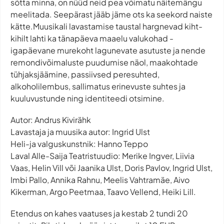
sõtta minna, on nüüd neid pea võimatu näitemängu
meelitada. Seepärast jääb jäme ots ka seekord naiste
kätte.Muusikali lavastamise taustal hargnevad kiht-
kihilt lahti ka tänapäeva maaelu valukohad -
igapäevane murekoht lagunevate asutuste ja nende
remondivõimaluste puudumise näol, maakohtade
tühjaksjäämine, passiivsed peresuhted,
alkoholilembus, sallimatus erinevuste suhtes ja
kuuluvustunde ning identiteedi otsimine.
Autor: Andrus Kivirähk
Lavastaja ja muusika autor: Ingrid Ulst
Heli-ja valguskunstnik: Hanno Teppo
Laval Alle-Saija Teatristuudio: Merike Ingver, Liivia
Vaas, Helin Vill või Jaanika Ulst, Doris Pavlov, Ingrid Ulst,
Imbi Pallo, Annika Rahnu, Meelis Vahtramäe, Aivo
Kikerman, Argo Peetmaa, Taavo Vellend, Heiki Lill.
Etendus on kahes vaatuses ja kestab 2 tundi 20