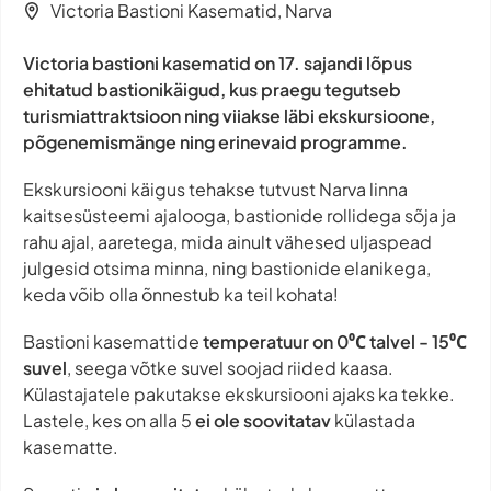
Victoria Bastioni Kasematid, Narva
Victoria bastioni kasematid on 17. sajandi lõpus
ehitatud bastionikäigud, kus praegu tegutseb
turismiattraktsioon ning viiakse läbi ekskursioone,
põgenemismänge ning erinevaid programme.
Ekskursiooni käigus tehakse tutvust Narva linna
kaitsesüsteemi ajalooga, bastionide rollidega sõja ja
rahu ajal, aaretega, mida ainult vähesed uljaspead
julgesid otsima minna, ning bastionide elanikega,
keda võib olla õnnestub ka teil kohata!
Bastioni kasemattide
temperatuur on 0⁰С talvel - 15⁰С
suvel
, seega võtke suvel soojad riided kaasa.
Külastajatele pakutakse ekskursiooni ajaks ka tekke.
Lastele, kes on alla 5
ei ole soovitatav
külastada
kasematte.