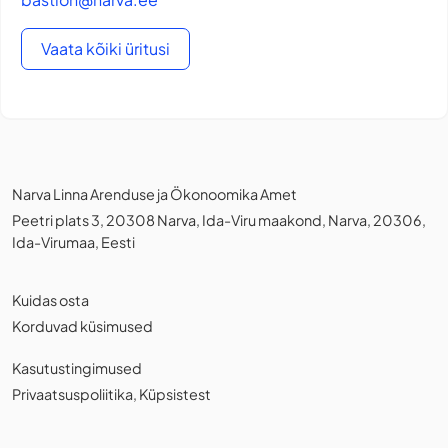
Vaata kõiki üritusi
Narva Linna Arenduse ja Ökonoomika Amet
Peetri plats 3, 20308 Narva, Ida-Viru maakond, Narva, 20306,
Ida-Virumaa, Eesti
Kuidas osta
Korduvad küsimused
Kasutustingimused
Privaatsuspoliitika
,
Küpsistest