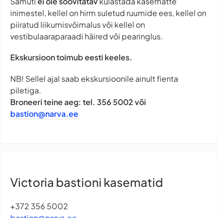
Samuti
ei ole soovitatav
külastada kasematte
inimestel, kellel on hirm suletud ruumide ees, kellel on
piiratud liikumisvõimalus või kellel on
vestibulaaraparaadi häired või pearinglus.
Ekskursioon toimub eesti keeles.
NB! Sellel ajal saab ekskursioonile ainult fienta
piletiga.
Broneeri teine aeg: tel. 356 5002 või
bastion@narva.ee
Victoria bastioni kasematid
+372 356 5002
bastion@narva.ee