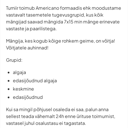
Turniir toimub Americano formaadis ehk moodustame
vastavalt tasemetele tugevusgrupid, kus kõik
mängijad saavad mängida 7x15 min mänge erinevate
vastaste ja paarilistega.
Mängija, kes kogub kõige rohkem geime, on võitja!
Võitjatele auhinnad!
Grupid:
algaja
edasijõudnud algaja
keskmine
edasijõudnud
Kui sa mingil põhjusel osaleda ei saa, palun anna
sellest teada vähemalt 24h enne ürituse toimumist,
vastasel juhul osalustasu ei tagastata.