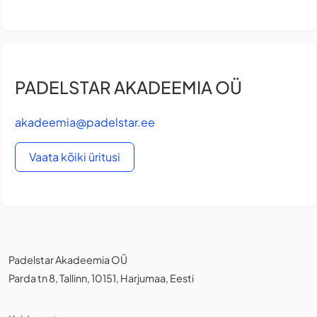
PADELSTAR AKADEEMIA OÜ
akadeemia@padelstar.ee
Vaata kõiki üritusi
Padelstar Akadeemia OÜ
Parda tn 8, Tallinn, 10151, Harjumaa, Eesti