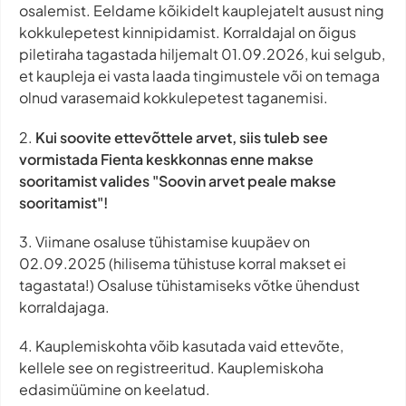
osalemist. Eeldame kõikidelt kauplejatelt ausust ning
kokkulepetest kinnipidamist. Korraldajal on õigus
piletiraha tagastada hiljemalt 01.09.2026, kui selgub,
et kaupleja ei vasta laada tingimustele või on temaga
olnud varasemaid kokkulepetest taganemisi.
2.
Kui soovite ettevõttele arvet, siis tuleb see
vormistada Fienta keskkonnas enne makse
sooritamist valides "Soovin arvet peale makse
sooritamist"!
3. Viimane osaluse tühistamise kuupäev on
02.09.2025 (hilisema tühistuse korral makset ei
tagastata!) Osaluse tühistamiseks võtke ühendust
korraldajaga.
4. Kauplemiskohta võib kasutada vaid ettevõte,
kellele see on registreeritud. Kauplemiskoha
edasimüümine on keelatud.