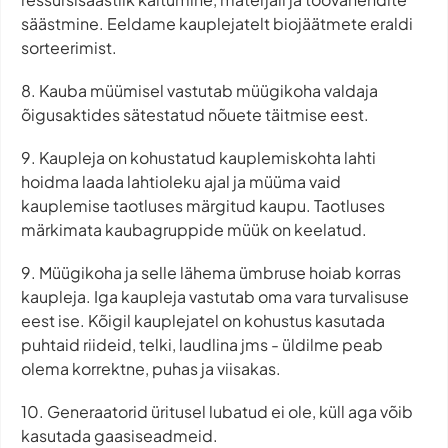
säästmine. Eeldame kauplejatelt biojäätmete eraldi
sorteerimist.
8. Kauba müümisel vastutab müügikoha valdaja
õigusaktides sätestatud nõuete täitmise eest.
9. Kaupleja on kohustatud kauplemiskohta lahti
hoidma laada lahtioleku ajal ja müüma vaid
kauplemise taotluses märgitud kaupu. Taotluses
märkimata kaubagruppide müük on keelatud.
9. Müügikoha ja selle lähema ümbruse hoiab korras
kaupleja. Iga kaupleja vastutab oma vara turvalisuse
eest ise. Kõigil kauplejatel on kohustus kasutada
puhtaid riideid, telki, laudlina jms - üldilme peab
olema korrektne, puhas ja viisakas.
10. Generaatorid üritusel lubatud ei ole, küll aga võib
kasutada gaasiseadmeid.