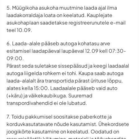
5. Müügikoha asukoha muutmine laada ajal ilma
laadakorraldaja loata on keelatud. Kauplejate
asukohaplaan saadetakse registreerunutele e-mail
teel 10.09.
6. Laada-alale pääseb autoga kohatasu arve
esitamisel laadapäeval laupäeval 12.09 kell 07:30-
09:00.
Pärast seda suletakse sissepääsud ja keegi laadaalal
autoga liigelda rohkem ei tohi. Kaupa saab autoga
laada-alalalt ära transportida pärast ürituse lõppu,
alates kella 15:00. Laadaalale pääseb vaid auto
(+käru) ja väikekaubikuga. Suuremad
transpordivahendid ei ole lubatud.
7. Toidu pakkumisel soositakse paberkotte ja
korduvkasutatavate nõude kasutamist. Ühekordsete
joogikõrte kasutamine on keelatud. Oodatud on
ressursisäästlik käitumine, materjali ja töövahendite