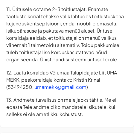
11. Üritusele ootame 2-3 toitlustajat. Enamate
taotluste korral tehakse valik lähtudes toitlustuskoha
kujunduskontseptsiooni, enda mööbli olemasolu,
isikupärasuse ja pakutava menüü alusel. Ürituse
korraldaja eeldab, et toitlustajal on menüü valikus
vähemalt 1 taimetoidu alternatiiv. Toidu pakkumisel
tuleb toitlustajal ise korduskasutatavad nõud
organiseerida. Ühist pandisüsteemi üritusel ei ole.
12. Laata korraldab Võrumaa Talupidajate Liit UMA
MEKK, peakorraldaja kontakt: Kristin Krinal
(53494250,
umamekk@gmail.com
)
13. Andmete turvalisus on meie jaoks tähtis. Me ei
edasta Teie andmeid kolmandatele isikutele, kui
selleks ei ole ametlikku kohustust.