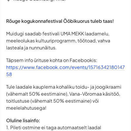
Rõuge kogukonnafestival Ööbikuorus tuleb taas!
Muidugi saadab festivali UMA MEKK laadamelu,
meeleolukas kultuuriprogramm, töötoad, vahva
lasteala ja nunnunäitus.
Täpsem info ürituse kohta on Facebookis:
https://www.facebook.com/events/15716342180147
58
Tule laadale kauplema kohaliku toidu- ja joogikraami
(vähemalt 50% eestimaine), Vana-Võromaa käsitöö,
toitlustuse (vähemalt 50% eestimaine) või
meelelahutusega!
Oluline lisainfo:
1. Pileti ostmine ei taga automaatselt laadal