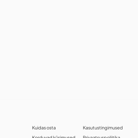
Kuidas osta
Kasutustingimused
Korduvad küsimused
Privaatsuspoliitika