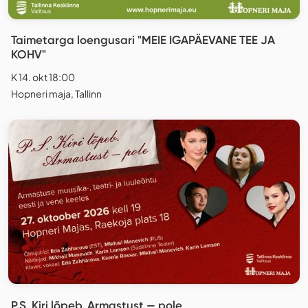
Taimetarga loengusari "MEIE IGAPÄEVANE TEE JA
KOHV"
K 14. okt 18:00
Hopneri maja, Tallinn
P.S. Kiri lõpeb. Armastust — pole