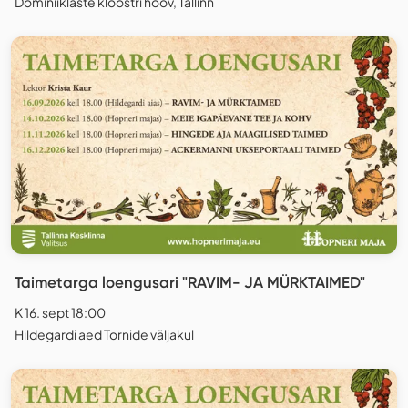
Dominiiklaste kloostri hoov, Tallinn
Taimetarga loengusari "RAVIM- JA MÜRKTAIMED"
K 16. sept 18:00
Hildegardi aed Tornide väljakul