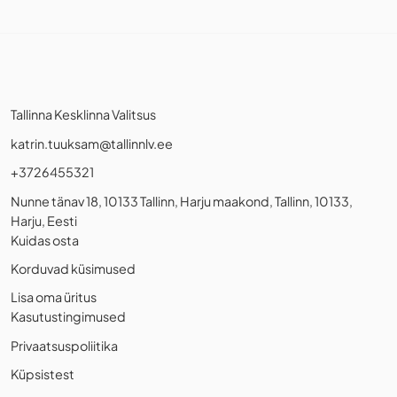
Tallinna Kesklinna Valitsus
katrin.tuuksam@tallinnlv.ee
+3726455321
Nunne tänav 18, 10133 Tallinn, Harju maakond, Tallinn, 10133,
Harju, Eesti
Kuidas osta
Korduvad küsimused
Lisa oma üritus
Kasutustingimused
Privaatsuspoliitika
Küpsistest