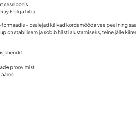
at sessioonis
ay Foili ja tiiba
formaadis – osalejad käivad kordamööda vee peal ning saa
etup on stabiilsem ja sobib hästi alustamiseks, teine jälle kiir
tusjuhendit
ibade proovimist
 ääres