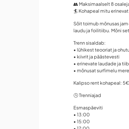
👥 Maksimaalselt 8 osalej
🏄 Kohapeal mitu erinevat R
Sõit toimub mõnusas jam-
laudu ja foilitiibu. Mõni s
Trenn sisaldab:
• lühikest teooriat ja ohu
• kiivrit ja päästevesti
• erinevate laudade ja ti
• mõnusat surfimelu mere
Kalipso rent kohapeal: 5€
🕓 Trenniajad
Esmaspäeviti
• 13:00
• 15:00
• 17:00