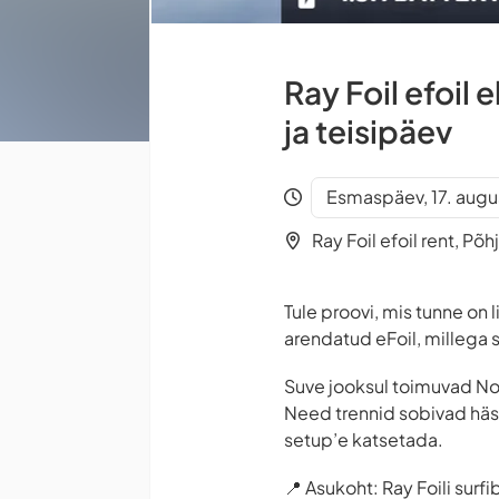
Ray Foil efoil 
ja teisipäev
Esmaspäev, 17. augus
Ray Foil efoil rent, Põh
Tule proovi, mis tunne on 
arendatud eFoil, millega 
Suve jooksul toimuvad Nob
Need trennid sobivad hästi
setup’e katsetada.
📍 Asukoht: Ray Foili surf