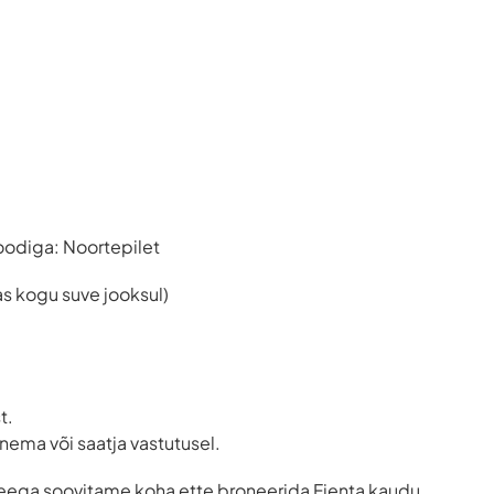
oodiga: Noortepilet
s kogu suve jooksul)
t.
ema või saatja vastutusel.
seega soovitame koha ette broneerida Fienta kaudu.