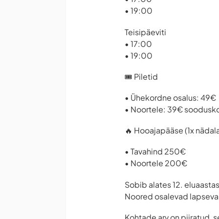
• 19:00
Teisipäeviti
• 17:00
• 19:00
🎟 Piletid
• Ühekordne osalus: 49€
• Noortele: 39€ soodusk
🔥 Hooajapääse (1x nädala
• Tavahind 250€
• Noortele 200€
Sobib alates 12. eluaastas
Noored osalevad lapsevan
Kohtade arv on piiratud, 