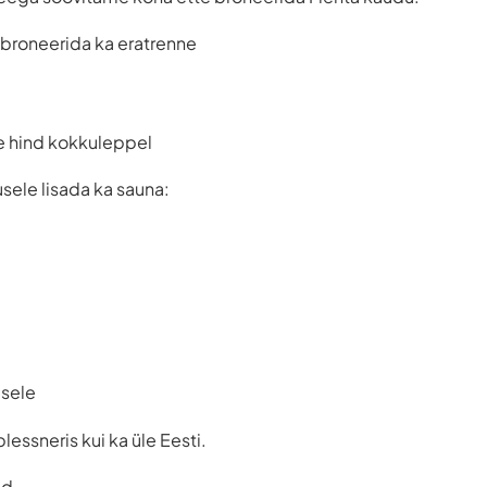
broneerida ka eratrenne
e hind kokkuleppel
usele lisada ka sauna:
esele
blessneris kui ka üle Eesti.
ud