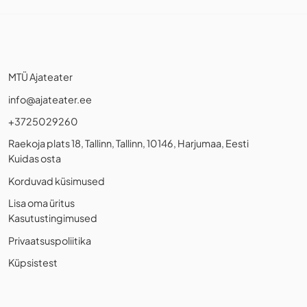
MTÜ Ajateater
info@ajateater.ee
+3725029260
Raekoja plats 18, Tallinn, Tallinn, 10146, Harjumaa, Eesti
Kuidas osta
Korduvad küsimused
Lisa oma üritus
Kasutustingimused
Privaatsuspoliitika
Küpsistest