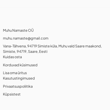
Muhu Namaste OÜ
muhu.namaste@gmail.com
Vana-Tähvena, 94719 Simiste küla, Muhu vald Saare maakond,
Simiste, 94719, Saare, Eesti
Kuidas osta
Korduvad küsimused
Lisa oma üritus
Kasutustingimused
Privaatsuspoliitika
Küpsistest