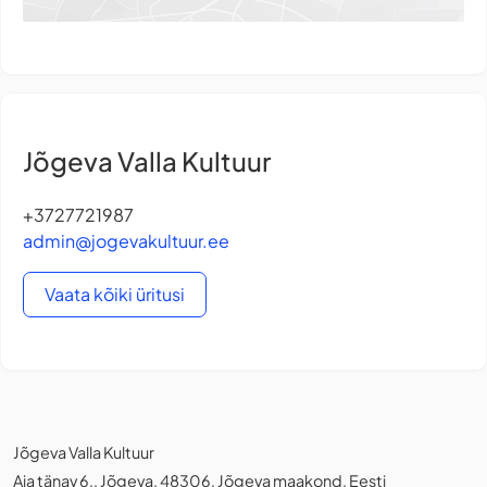
Jõgeva Valla Kultuur
+3727721987
admin@jogevakultuur.ee
Vaata kõiki üritusi
Jõgeva Valla Kultuur
Aia tänav 6,, Jõgeva, 48306, Jõgeva maakond, Eesti