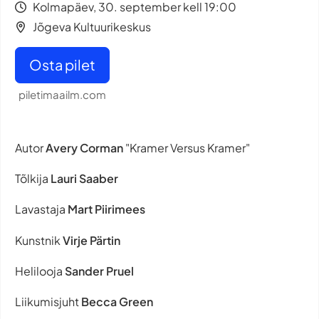
Kolmapäev, 30. september kell 19:00
Jõgeva Kultuurikeskus
Osta pilet
piletimaailm.com
Autor
Avery Corman
"Kramer Versus Kramer"
Tõlkija
Lauri Saaber
Lavastaja
Mart Piirimees
Kunstnik
Virje Pärtin
Helilooja
Sander Pruel
Liikumisjuht
Becca Green