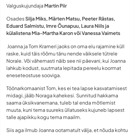
Valguskujundaja
Martin Piir
Osades
Silja Miks, Märten Matsu, Peeter Rästas,
Eduard Salmistu, Imre Õunapuu, Laura Niils ja
külalistena Mia-Martha Karon või Vanessa Vaimets
Joanna ja Tom Krameri jaoks on oma elu rajamine küll
raske, kuid täis rõõmu tänu nende väiksele tütrele
Norale. Või vähemasti näib see nii päevani, kui Joanna
lahkub kodust, suutmata lepitada pereelu koormat
eneseteostuse sooviga.
Töönarkomaanist Tom, kes ei tea lapse kasvatamisest
midagi, jääb Noraga kahekesi. Sunnitud hakkama
saama üksikvanemana, tuleb tal enda mõtlemist
muuta, kuni tema suureks üllatuseks kujuneb lapsest
talle ajapikku kogu tema maailm.
Siis aga ilmub Joanna ootamatult välja, et nõuda kohtu