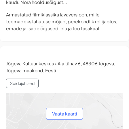
kaudu Nora hooldusõigust...
Armastatud filmiklassika lavaversioon, mille
teemadeks lahutuse mõjud, perekondlik rollijaotus,
emade ja isade õigused, elu ja töö tasakaal.
Jõgeva Kultuurikeskus
Aia tänav 6, 48306 Jõgeva,
•
Jõgeva maakond, Eesti
Sõidujuhised
Vaata kaarti