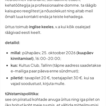
kehatöötegija ja professionaalne domme. ta räägib
kaisupeo reeglitest ja nõusolekust ning aitab meil
õrnalt luua kontakti enda ja teiste kehadega.
üritus toimub
inglise keeles
, v.a kui kõik osalejad
räägivad eesti keelt.
detailid:
millal:
pühapäev, 25. oktoober 2026
(kuupäev
kinnitamisel)
, 16:00–20:00;
kus:
Kultus Club, Tallinn (täpne aadress saadetakse
e-mailiga paar päeva enne sündmust);
piletid:
tavapilet 20 €, toetajapilet 30 €. kui sa
vajad soodustust, kirjuta mulle.
tühistamispoliitika:
see on piiratud kohtade arvuga üritus ning iga pilet on
üks hoitud koht meie ruumis. et vältida mitteilmumisi