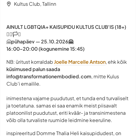
Kultus Club, Tallinn
AINULT LGBTQIA+ KAISUPIDU KULTUS CLUB'IS (18+)
🏳️‍🌈🏳️‍⚧️
🤗
pühapäev — 25.10.2026🤗
16:00–20:00 (kogunemine 15:45)
NB: üritust korraldab
Joelle Marcelle Antson
, ehk kõik
küsimused palun saada
info@transformationembodied.com
, mitte Kulus
Club'i emailile.
inimestena vajame puudutust, et tunda end turvaliselt
ja toetatuna. samas ei saa enamik meist piisavalt
platoonilist puudutust, eriti kväär- ja transinimestena
võib olla turvaliste ruumide leidmine keeruline.
inspireeritud Domme Thalia Heli kaisupidudest, on