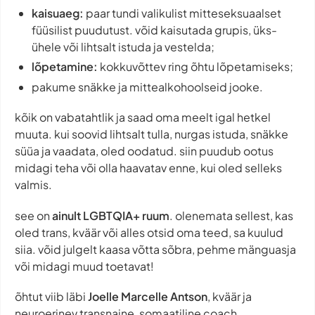
kaisuaeg:
paar tundi valikulist mitteseksuaalset
füüsilist puudutust. võid kaisutada grupis, üks-
ühele või lihtsalt istuda ja vestelda;
lõpetamine:
kokkuvõttev ring õhtu lõpetamiseks;
pakume snäkke ja mittealkohoolseid jooke.
kõik on vabatahtlik ja saad oma meelt igal hetkel
muuta. kui soovid lihtsalt tulla, nurgas istuda, snäkke
süüa ja vaadata, oled oodatud. siin puudub ootus
midagi teha või olla haavatav enne, kui oled selleks
valmis.
see on
ainult LGBTQIA+ ruum
. olenemata sellest, kas
oled trans, kväär või alles otsid oma teed, sa kuulud
siia. võid julgelt kaasa võtta sõbra, pehme mänguasja
või midagi muud toetavat!
õhtut viib läbi
Joelle Marcelle Antson
, kväär ja
neuroerinev transnaine, somaatiline coach,