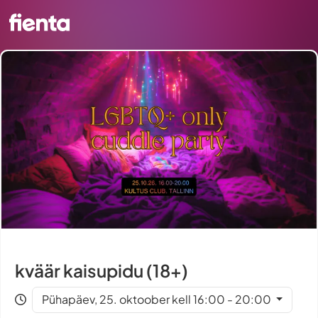
kväär kaisupidu (18+)
Pühapäev, 25. oktoober kell 16:00 - 20:00