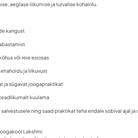
e, aeglase liikumise ja turvalise kohalolu.
ade kangust
vabastamist
õhus või reie esiosas
hahoidu ja liikuvust
t ja sügavat joogapraktikat
teadlikumalt kuulama
u salvestusele ning saad praktikat teha endale sobival ajal 
t
Joogakool Lakshmi