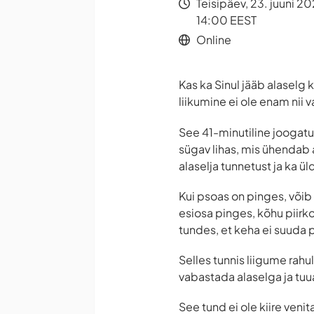
Teisipäev, 23. juuni 2
14:00 EEST
Online
Kas ka Sinul jääb alaselg 
liikumine ei ole enam nii v
See 41-minutiline jooga
sügav lihas, mis ühendab 
alaselja tunnetust ja ka ü
Kui psoas on pinges, võib
esiosa pinges, kõhu piirk
tundes, et keha ei suuda 
Selles tunnis liigume rahu
vabastada alaselga ja tu
See tund ei ole kiire veni