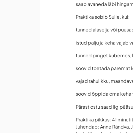
saab avaneda läbi hingamis
Praktika sobib Sulle, kui:
tunned alaselja või puus
istud palju ja keha vajab 
tunned pinget kubemes, k
soovid toetada paremat ke
vajad rahulikku, maandava
soovid õppida oma keha 
Pärast ostu saad ligipääs
Praktika pikkus: 41 minuti
Juhendab: Anne Rändva, 