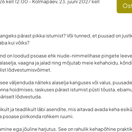
026 kell 12:00 - Kolmapäev, 23. juuni 2027 kell
Ost
kangeks pärast pikka istumist? Või tunned, et puusad on justk
aba kui võiks?
tund on loodud psoase ehk niude-nimmelihase pingete leev
alaselja, vaagna ja jalad ning mõjutab meie kehahoidu, kõndi
ldist lõdvestumisvõimet.
 see väljenduda näiteks alaselja kanguses või valus, puusade
onna hoidmises, raskuses pärast istumist püsti tõusta, eba
päriselt lõdvestuda.
likult ja teadlikult läbi asendite, mis aitavad avada keha e
ua psoase piirkonda rohkem ruumi.
tamine ega jõuline harjutus. See on rahulik kehapõhine prakti