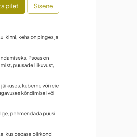
a pilet
Sisene
ui kinni, keha on pinges ja
endamiseks. Psoas on
mist, puusade liikuvust,
 jäikuses, kubeme või reie
mugavuses kõndimisel või
sikülge, pehmendada puusi,
ka, kus psoase piirkond