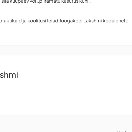
a siia kuupäev või „piiramatu kasutus kuni …“
aktikaid ja koolitusi leiad Joogakool Lakshmi kodulehelt:
kshmi