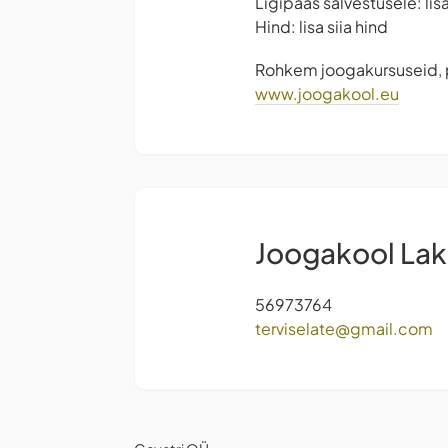
Ligipääs salvestusele: lis
Hind: lisa siia hind
Rohkem joogakursuseid, pr
www.joogakool.eu
Joogakool La
56973764
terviselate@gmail.com