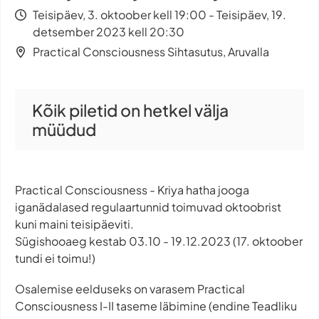
Teisipäev, 3. oktoober kell 19:00 - Teisipäev, 19.
detsember 2023 kell 20:30
Practical Consciousness Sihtasutus, Aruvalla
Kõik piletid on hetkel välja
müüdud
Practical Consciousness - Kriya hatha jooga
iganädalased regulaartunnid toimuvad oktoobrist
kuni maini teisipäeviti.
Sügishooaeg kestab 03.10 - 19.12.2023 (17. oktoober
tundi ei toimu!)
Osalemise eelduseks on varasem Practical
Consciousness I-II taseme läbimine (endine Teadliku