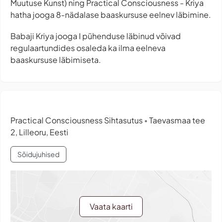
Muutuse Kunst) ning Practical Consciousness - Kriya
hatha jooga 8-nädalase baaskursuse eelnev läbimine.
Babaji Kriya jooga I pühenduse läbinud võivad
regulaartundides osaleda ka ilma eelneva
baaskursuse läbimiseta.
Practical Consciousness Sihtasutus
Taevasmaa tee
•
2, Lilleoru, Eesti
Sõidujuhised
Vaata kaarti