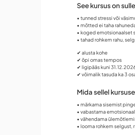
See kursus on sulle
• tunned stressi või väsim
• mõtted ei taha rahuned
• koged emotsionaalset s
• tahad rohkem rahu, selg
✔ alusta kohe
✔ õpi omas tempos
✔ ligipääs kuni 31.12.202
✔ võimalik tasuda ka 3 os
Mida sellel kursuse
• märkama sisemist pinget
• vabastama emotsionaals
• vähendama ülemõtlemist
• looma rohkem selgust, r