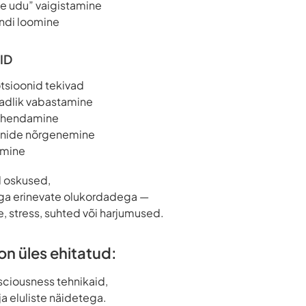
e udu” vaigistamine
ndi loomine
ID
tsioonid tekivad
adlik vabastamine
vähendamine
onide nõrgenemine
omine
d oskused,
väga erinevate olukordadega —
, stress, suhted või harjumused.
on üles ehitatud:
ciousness tehnikaid,
ja eluliste näidetega.