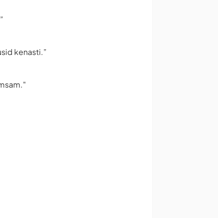
”
usid kenasti.”
õmsam."