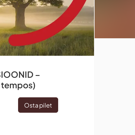
TSIOONID –
s tempos)
Osta pilet