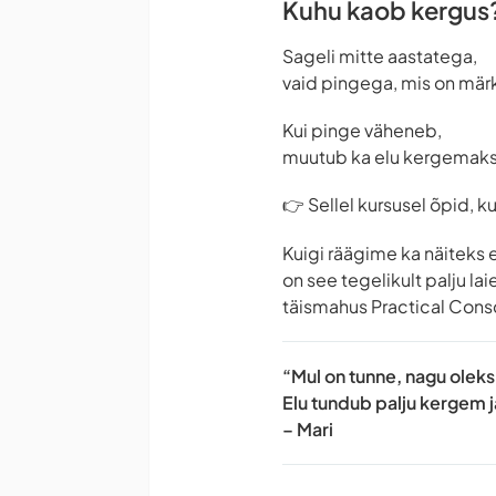
Kuhu kaob kergus
Sageli mitte aastatega,
vaid pingega, mis on mä
Kui pinge väheneb,
muutub ka elu kergemaks
👉 Sellel kursusel õpid, ku
Kuigi räägime ka näiteks
on see tegelikult palju la
täismahus Practical Consci
“Mul on tunne, nagu olek
Elu tundub palju kergem j
– Mari