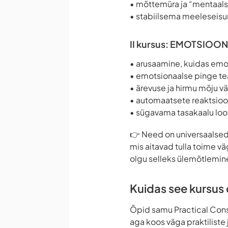
• mõttemüra ja “mentaals
• stabiilsema meeleseisu
II kursus: EMOTSIOON
• arusaamine, kuidas emo
• emotsionaalse pinge te
• ärevuse ja hirmu mõju 
• automaatsete reaktsio
• sügavama tasakaalu lo
👉 Need on universaalse
mis aitavad tulla toime 
olgu selleks ülemõtlemine
Kuidas see kursus 
Õpid samu Practical Cons
aga koos väga praktiliste 