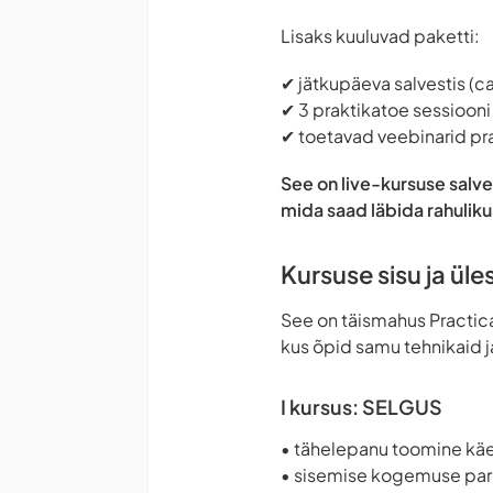
Lisaks kuuluvad paketti:
✔ jätkupäeva salvestis (ca
✔ 3 praktikatoe sessiooni 
✔ toetavad veebinarid pr
See on live-kursuse salve
mida saad läbida rahulik
Kursuse sisu ja üle
See on täismahus Practica
kus õpid samu tehnikaid j
I kursus: SELGUS
• tähelepanu toomine kä
• sisemise kogemuse pa