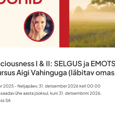
sciousness I & II: SELGUS ja EMO
ursus Aigi Vahinguga (läbitav oma
r 2025 - Neljapäev, 31. detsember 2026 kell 00:00
tesaadav ühe aasta jooksul, kuni 31. detsembrini 2026.
ess SA