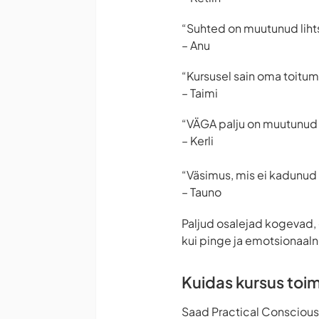
“Suhted on muutunud liht
– Anu
“Kursusel sain oma toitumi
– Taimi
“VÄGA palju on muutunud 
– Kerli
“Väsimus, mis ei kadunud
– Tauno
Paljud osalejad kogevad, 
kui pinge ja emotsionaa
Kuidas kursus toi
Saad Practical Consciousne