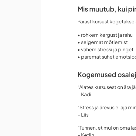
Mis muutub, kui p
Pärast kursust kogetakse 
• rohkem kergust ja rahu
• selgemat mõtlemist
• vähem stressi ja pinget
• paremat suhet emotsio
Kogemused osalej
“Alates kursusest on ära 
– Kadi
“Stress ja ärevus ei aja 
– Liis
“Tunnen, et mul on oma la
– Ketlin