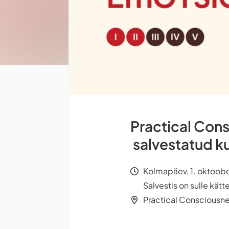
Practical Con
salvestatud k
Kolmapäev, 1. oktoobe
Salvestis on sulle kät
Practical Consciousn