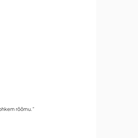
e rohkem rõõmu.”