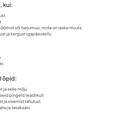
, kui:
ust
a
öömist või harjumusi, mida on raske muuta
ust ja kergust igapäevaellu
6
as
l õpid:
 ja selle mõju
eid pingeid teadlikult
 ja sisemist rahutust
ahu ja tasakaalu