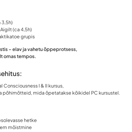
 3,5h)
Aigilt (ca 4,5h)
aktikatoe grupis
stis – elav ja vahetu õppeprotsess,
ult omas tempos.
sehitus:
l Consciousness I & II kursus,
a põhimõtteid, mida õpetatakse kõikidel PC kursustel.
esolevasse hetke
rem mõistmine