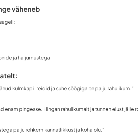
inge väheneb
sageli:
onide ja harjumustega
atelt:
jäänud külmkapi-reidid ja suhe söögiga on palju rahulikum.”
mind enam pingesse. Hingan rahulikumalt ja tunnen elust jäll
stega palju rohkem kannatlikkust ja kohalolu.”