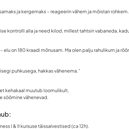
samaks ja kergemaks – reageerin vähem ja mõistan rohkem.
se kontrolli alla ja need kilod, millest tahtsin vabaneda, kad
– elu on 180 kraadi mõnusam. Ma olen palju rahulikum ja rõ
 isegi puhkusega, hakkas vähenema.”
et kehakaal muutub loomulikult,
lne söömine vähenevad.
mub:
ss I & II kursuse täissalvestised (ca 12h).