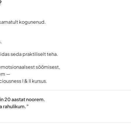
?
rkamatult kogunenud.
.
idas seda praktiliselt teha.
 emotsionaalsest söömisest,
iem —
ousness I & II kursus.
sin 20 aastat noorem.
a rahulikum.”