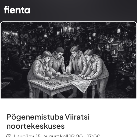
Põgenemistuba Viiratsi
noortekeskuses
Laupäev, 15. august kell 15:00 - 17:00