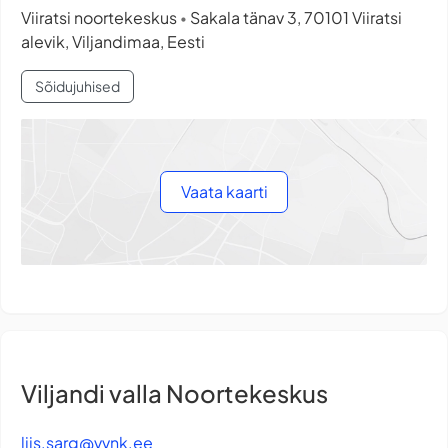
Viiratsi noortekeskus
Sakala tänav 3, 70101 Viiratsi
•
alevik, Viljandimaa, Eesti
Sõidujuhised
Vaata kaarti
Viljandi valla Noortekeskus
liis.sarg@vvnk.ee