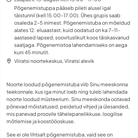
Põgenemistuppa pääseb pileti alusel igal
täistunnil (kell 15.00–17.00). Ühes grupis saab
osaleda 2–5 inimest. Põgenemistuba on mõeldud
alates 12. eluaastast, kuid oodatud on ka 7–11-
aastased lapsed, soovituslikult koos täiskasvanud
saatjaga. Põgenemistoa lahendamiseks on aega
kuni 45 minutit.
Viiratsi noortekeskus, Viiratsi alevik
Noorte loodud põgenemistuba viib Sinu meeskonna
teekonnale, kus iga minut loeb ning tuleb lahendada
noorte loodud müsteerium. Sinu meeskonda ootavad
põnevad mõistatused, peidetud vihjed ja ülesanded,
mis panevad proovile tähelepanelikkuse, loogilise
mõtlemise ja koostööoskuse.
See ei ole lihtsalt põgenemistuba, vaid see on