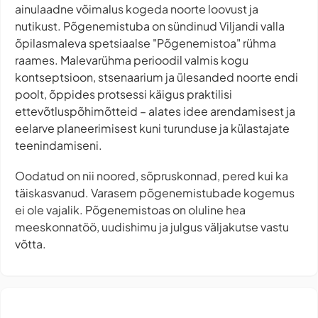
ainulaadne võimalus kogeda noorte loovust ja
nutikust. Põgenemistuba on sündinud Viljandi valla
õpilasmaleva spetsiaalse "Põgenemistoa" rühma
raames. Malevarühma perioodil valmis kogu
kontseptsioon, stsenaarium ja ülesanded noorte endi
poolt, õppides protsessi käigus praktilisi
ettevõtluspõhimõtteid – alates idee arendamisest ja
eelarve planeerimisest kuni turunduse ja külastajate
teenindamiseni.
Oodatud on nii noored, sõpruskonnad, pered kui ka
täiskasvanud. Varasem põgenemistubade kogemus
ei ole vajalik. Põgenemistoas on oluline hea
meeskonnatöö, uudishimu ja julgus väljakutse vastu
võtta.