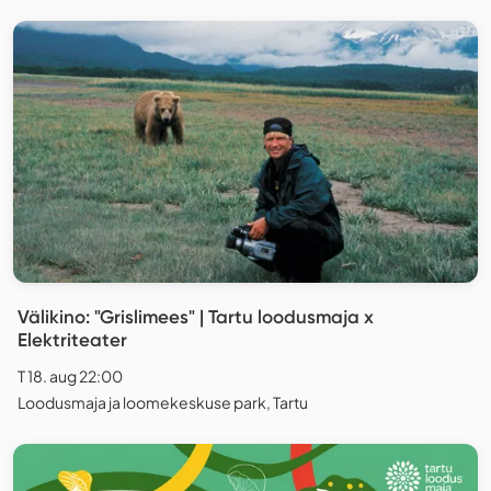
Välikino: "Grislimees" | Tartu loodusmaja x
Elektriteater
T 18. aug 22:00
Loodusmaja ja loomekeskuse park, Tartu