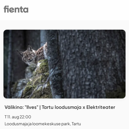
Välikino: "Ilves" | Tartu loodusmaja x Elektriteater
T 11. aug 22:00
Loodusmaja ja loomekeskuse park, Tartu