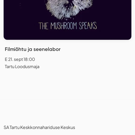
Filmiõhtu ja seenelabor
E 21. sept 18:00
Tartu Loodusmaja
SA Tartu Keskkonnahariduse Keskus