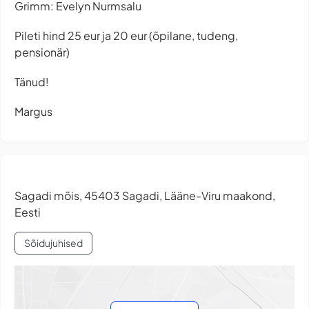
Grimm: Evelyn Nurmsalu
Pileti hind 25 eur ja 20 eur (õpilane, tudeng,
pensionär)
Tänud!
Margus
Sagadi mõis, 45403 Sagadi, Lääne-Viru maakond,
Eesti
Sõidujuhised