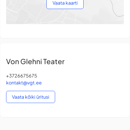
Vaata kaarti
Von Glehni Teater
+3726675675
kontakt@vgt.ee
Vaata kõiki üritusi