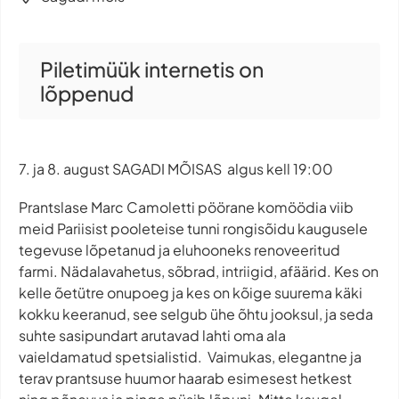
Piletimüük internetis on
lõppenud
7. ja 8. august SAGADI MÕISAS algus kell 19:00
Prantslase Marc Camoletti pöörane komöödia viib
meid Pariisist pooleteise tunni rongisõidu kaugusele
tegevuse lõpetanud ja eluhooneks renoveeritud
farmi. Nädalavahetus, sõbrad, intriigid, afäärid. Kes on
kelle õetütre onupoeg ja kes on kõige suurema käki
kokku keeranud, see selgub ühe õhtu jooksul, ja seda
suhte sasipundart arutavad lahti oma ala
vaieldamatud spetsialistid. Vaimukas, elegantne ja
terav prantsuse huumor haarab esimesest hetkest