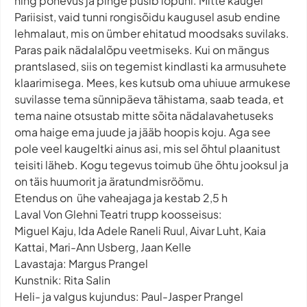
ning põnevus ja pinge püsib lõpuni. Mitte kaugel
Pariisist, vaid tunni rongisõidu kaugusel asub endine
lehmalaut, mis on ümber ehitatud moodsaks suvilaks.
Paras paik nädalalõpu veetmiseks. Kui on mängus
prantslased, siis on tegemist kindlasti ka armusuhete
klaarimisega. Mees, kes kutsub oma uhiuue armukese
suvilasse tema sünnipäeva tähistama, saab teada, et
tema naine otsustab mitte sõita nädalavahetuseks
oma haige ema juude ja jääb hoopis koju. Aga see
pole veel kaugeltki ainus asi, mis sel õhtul plaanitust
teisiti läheb. Kogu tegevus toimub ühe õhtu jooksul ja
on täis huumorit ja äratundmisröömu.
Etendus on ühe vaheajaga ja kestab 2,5 h
Laval Von Glehni Teatri trupp koosseisus:
Miguel Kaju, Ida Adele Raneli Ruul, Aivar Luht, Kaia
Kattai, Mari-Ann Usberg, Jaan Kelle
Lavastaja: Margus Prangel
Kunstnik: Rita Salin
Heli- ja valgus kujundus: Paul-Jasper Prangel