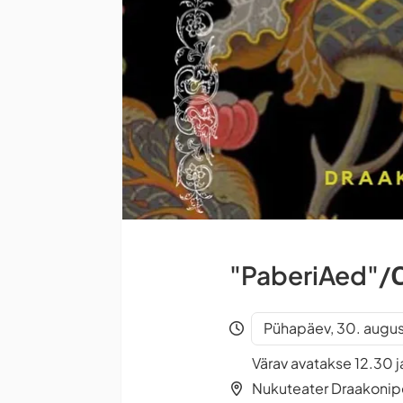
"PaberiAed"/
Pühapäev, 30. august
Värav avatakse 12.30 j
Nukuteater Draakonipe