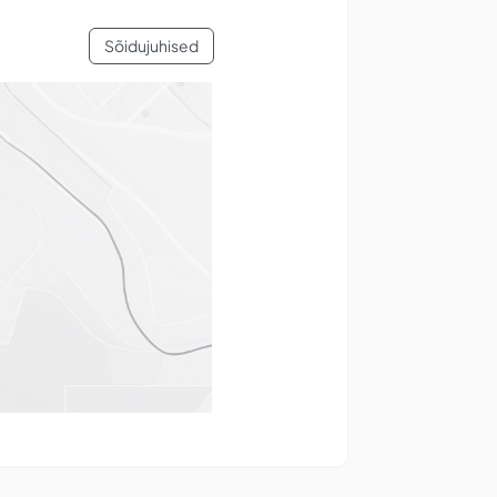
Sõidujuhised