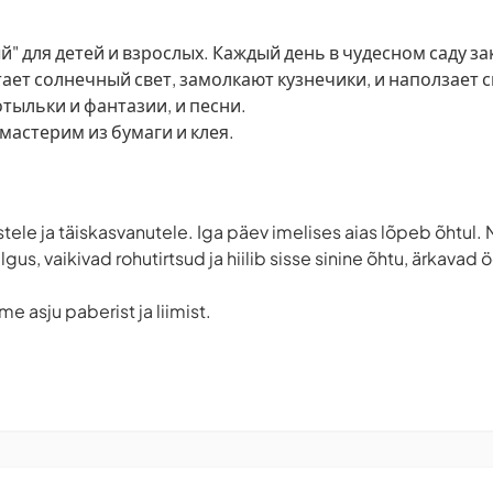
" для детей и взрослых. Каждый день в чудесном саду з
ает солнечный свет, замолкают кузнечики, и наползает с
ыльки и фантазии, и песни.
мастерим из бумаги и клея.
tele ja täiskasvanutele. Iga päev imelises aias lõpeb õhtul.
us, vaikivad rohutirtsud ja hiilib sisse sinine õhtu, ärkavad ö
 asju paberist ja liimist.