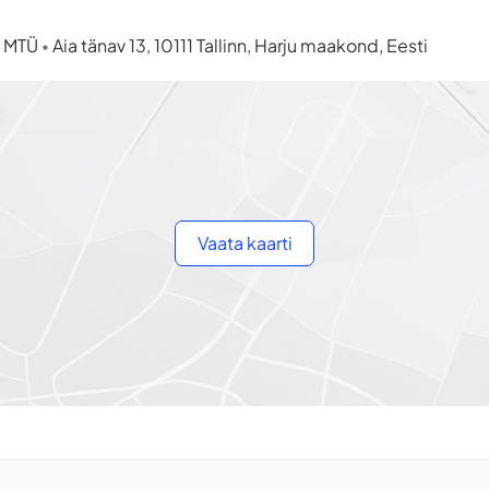
a MTÜ
Aia tänav 13, 10111 Tallinn, Harju maakond, Eesti
•
Vaata kaarti