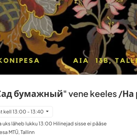
Сад бумажный" vene keeles /На
 kell 13:00 - 13:40
a uks läheb lukku 13:00 Hilinejad sisse ei pääse
sa MTÜ, Tallinn