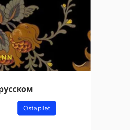
 русском
Osta pilet