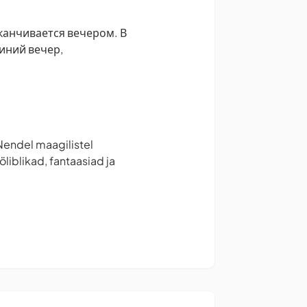
аканчивается вечером. В
иний вечер,
 Nendel maagilistel
öliblikad, fantaasiad ja