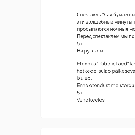
Спектакль "Сад бумажный
эти волшебные минуты т
просыпаются ночные мот
Перед спектаклем мы по
5+
На русском
Etendus "Paberist aed" las
hetkedel sulab päikesevalg
laulud.
Enne etendust meisterdame
5+
Vene keeles