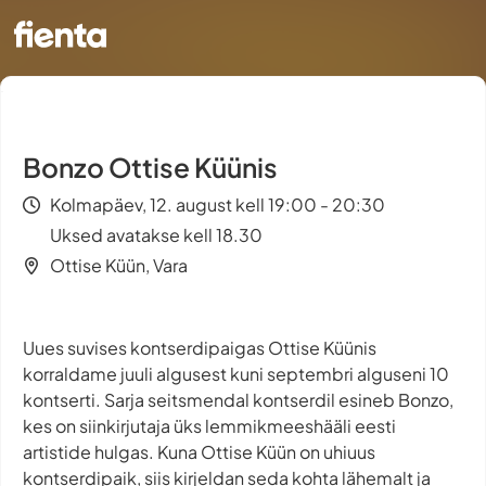
Bonzo Ottise Küünis
Kolmapäev, 12. august kell 19:00 - 20:30
Uksed avatakse kell 18.30
Ottise Küün, Vara
Uues suvises kontserdipaigas Ottise Küünis
korraldame juuli algusest kuni septembri alguseni 10
kontserti. Sarja seitsmendal kontserdil esineb Bonzo,
kes on siinkirjutaja üks lemmikmeeshääli eesti
artistide hulgas. Kuna Ottise Küün on uhiuus
kontserdipaik, siis kirjeldan seda kohta lähemalt ja