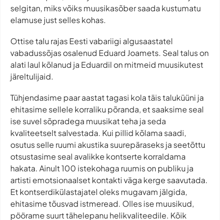
selgitan, miks võiks muusikasõber saada kustumatu
elamuse just selles kohas.
Ottise talu rajas Eesti vabariigi algusaastatel
vabadussõjas osalenud Eduard Joamets. Seal talus on
alati laul kõlanud ja Eduardil on mitmeid muusikutest
järeltulijaid.
Tühjendasime paar aastat tagasi kola täis taluküüni ja
ehitasime sellele korraliku põranda, et saaksime seal
ise suvel sõpradega muusikat teha ja seda
kvaliteetselt salvestada. Kui pillid kõlama saadi,
osutus selle ruumi akustika suurepäraseks ja seetõttu
otsustasime seal avalikke kontserte korraldama
hakata. Ainult 100 istekohaga ruumis on publiku ja
artisti emotsionaalset kontakti väga kerge saavutada.
Et kontserdikülastajatel oleks mugavam jälgida,
ehitasime tõusvad istmeread. Olles ise muusikud,
pöörame suurt tähelepanu helikvaliteedile. Kõik