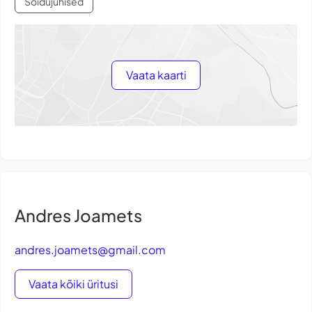
Sõidujuhised
Vaata kaarti
Andres Joamets
andres.joamets@gmail.com
Vaata kõiki üritusi