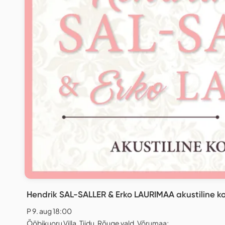
Hendrik SAL-SALLER & Erko LAURIMAA akustiline k
P 9. aug 18:00
Ööbikuoru Villa, Tiidu, Rõuge vald, Võrumaa;