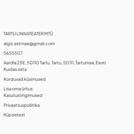
TARTU LINNATEATER MTÜ
algis.astmae@gmail.com
5655507
Aardla 25E, 50110 Tartu, Tartu, 50111, Tartumaa, Eesti
Kuidas osta
Korduvad küsimused
Lisa oma üritus
Kasutustingimused
Privaatsuspoliitika
Küpsistest