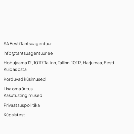
SA Eesti Tantsuagentuur
info@tantsuagentuur.ee
Hobujaama 12, 10117 Tallinn, Tallinn, 10117, Harjumaa, Eesti
Kuidas osta
Korduvad küsimused
Lisa oma üritus
Kasutustingimused
Privaatsuspoliitika
Küpsistest