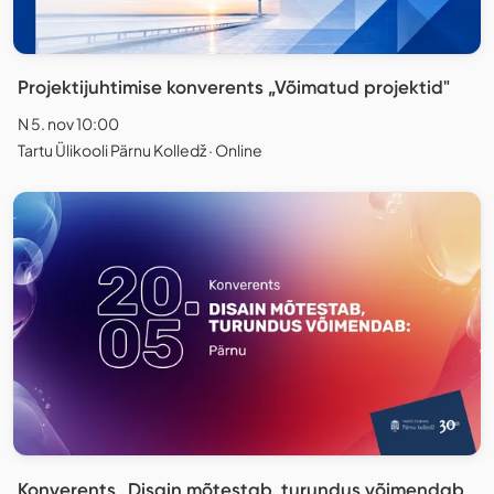
Projektijuhtimise konverents „Võimatud projektid"
N 5. nov 10:00
Tartu Ülikooli Pärnu Kolledž · Online
Konverents „Disain mõtestab, turundus võimendab