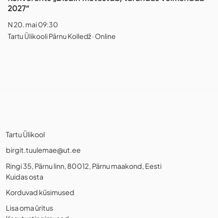
2027“
N 20. mai 09:30
Tartu Ülikooli Pärnu Kolledž · Online
Tartu Ülikool
birgit.tuulemae@ut.ee
Ringi 35, Pärnu linn, 80012, Pärnu maakond, Eesti
Kuidas osta
Korduvad küsimused
Lisa oma üritus