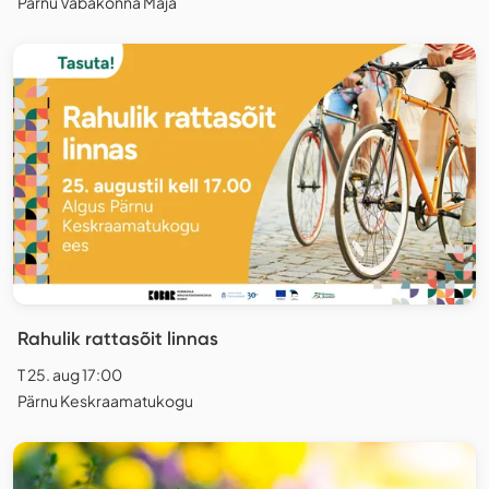
Pärnu Vabakonna Maja
Rahulik rattasõit linnas
T 25. aug 17:00
Pärnu Keskraamatukogu