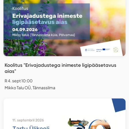
Koolitus "Erivajadustega inimeste ligipääsetavus
aias"
R 4. sept 10:00
Mikko Talu OÜ, Tännassilma