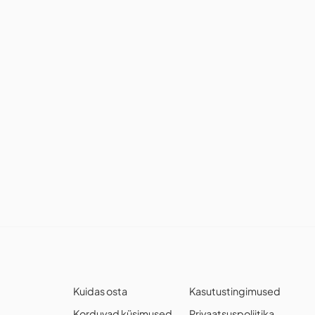
Kuidas osta
Kasutustingimused
Korduvad küsimused
Privaatsuspoliitika