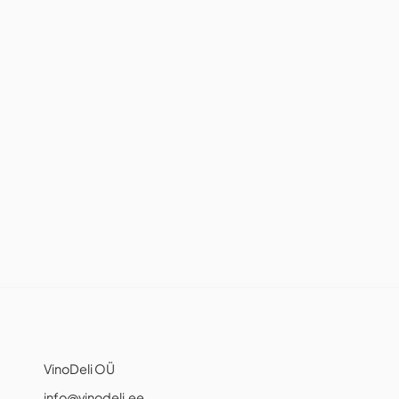
VinoDeli OÜ
info@vinodeli.ee