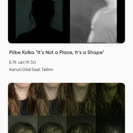
Piibe Kolka "It’s Not a Place, It’s a Shape"
E 19. okt 19:30
Kanuti Gildi Saal, Tallinn