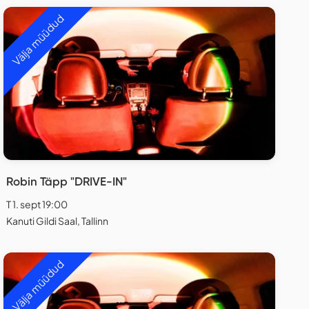
Välja müüdud
Robin Täpp "DRIVE-IN"
T 1. sept 19:00
Kanuti Gildi Saal, Tallinn
Välja müüdud