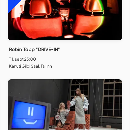
Robin Täpp "DRIVE-IN"
T 1. sept 23:00
Kanuti Gildi Saal, Tallinn