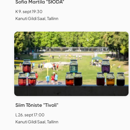
Sofia Martila "SЮDA"
K 9. sept 19:30
Kanuti Gildi Saal, Tallinn
Siim Tõniste "Tivoli"
L 26. sept 17:00
Kanuti Gildi Saal, Tallinn