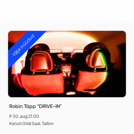
Välja müüdud
Robin Täpp "DRIVE-IN"
P 30. aug 21:00
Kanuti Gildi Saal, Tallinn