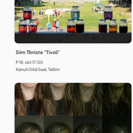
Siim Tõniste "Tivoli"
P 18. okt 17:00
Kanuti Gildi Saal, Tallinn