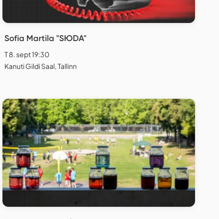
Sofia Martila "SЮDA"
T 8. sept 19:30
Kanuti Gildi Saal, Tallinn