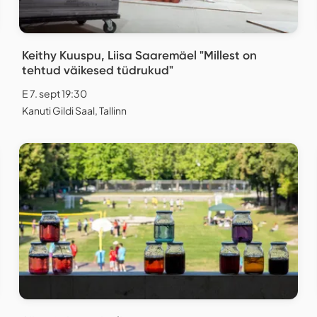
Keithy Kuuspu, Liisa Saaremäel "Millest on
tehtud väikesed tüdrukud"
E 7. sept 19:30
Kanuti Gildi Saal, Tallinn