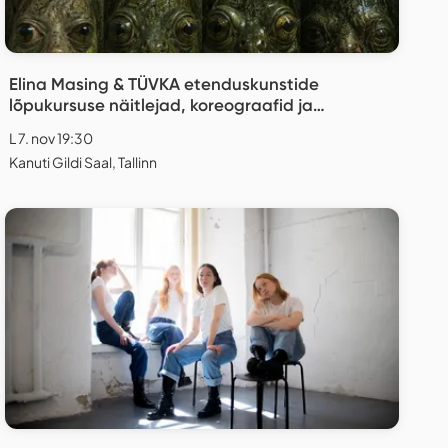
Elina Masing & TÜVKA etenduskunstide
lõpukursuse näitlejad, koreograafid ja
lavastajad "Replica"
L 7. nov 19:30
Kanuti Gildi Saal, Tallinn