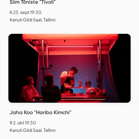
Siim Tõniste "Tivoli"
K 23. sept 19:30
Kanuti Gildi Saal, Tallinn
Jaha Koo "Haribo Kimchi"
R 2. okt 19:30
Kanuti Gildi Saal, Tallinn