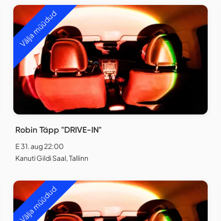
Välja müüdud
Robin Täpp "DRIVE-IN"
E 31. aug 22:00
Kanuti Gildi Saal, Tallinn
Välja müüdud