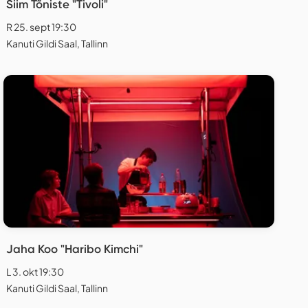
Siim Tõniste "Tivoli"
R 25. sept 19:30
Kanuti Gildi Saal, Tallinn
Jaha Koo "Haribo Kimchi"
L 3. okt 19:30
Kanuti Gildi Saal, Tallinn