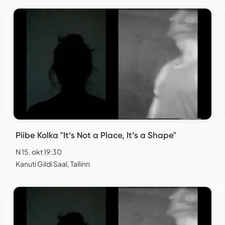
Piibe Kolka "It’s Not a Place, It’s a Shape"
N 15. okt 19:30
Kanuti Gildi Saal, Tallinn