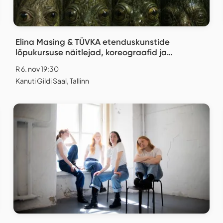
Elina Masing & TÜVKA etenduskunstide
lõpukursuse näitlejad, koreograafid ja
lavastajad "Replica"
R 6. nov 19:30
Kanuti Gildi Saal, Tallinn