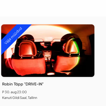
Välja müüdud
Robin Täpp "DRIVE-IN"
P 30. aug 23:00
Kanuti Gildi Saal, Tallinn