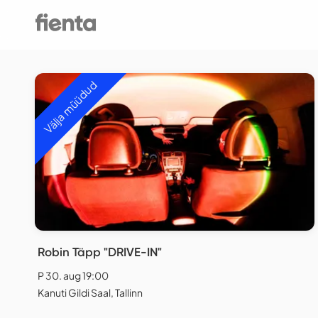
Välja müüdud
Robin Täpp "DRIVE-IN"
P 30. aug 19:00
Kanuti Gildi Saal, Tallinn