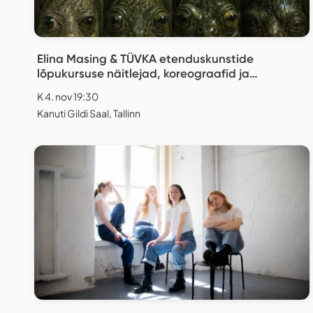
Elina Masing & TÜVKA etenduskunstide
lõpukursuse näitlejad, koreograafid ja
lavastajad "Replica"
K 4. nov 19:30
Kanuti Gildi Saal, Tallinn