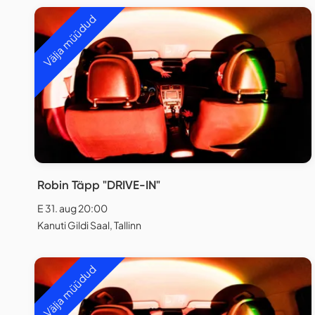
Välja müüdud
Robin Täpp "DRIVE-IN"
E 31. aug 20:00
Kanuti Gildi Saal, Tallinn
Välja müüdud