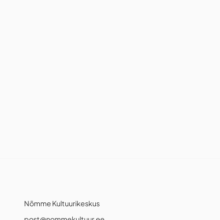
Nõmme Kultuurikeskus
post@nommekultuur.ee