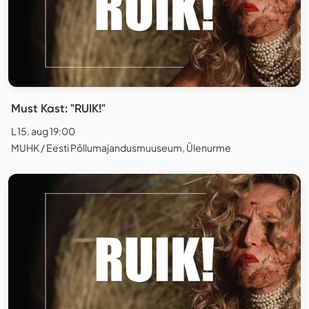
Must Kast: "RUIK!"
L 15. aug 19:00
MUHK / Eesti Põllumajandusmuuseum, Ülenurme