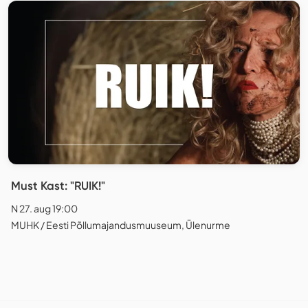
Must Kast: "RUIK!"
N 27. aug 19:00
MUHK / Eesti Põllumajandusmuuseum, Ülenurme