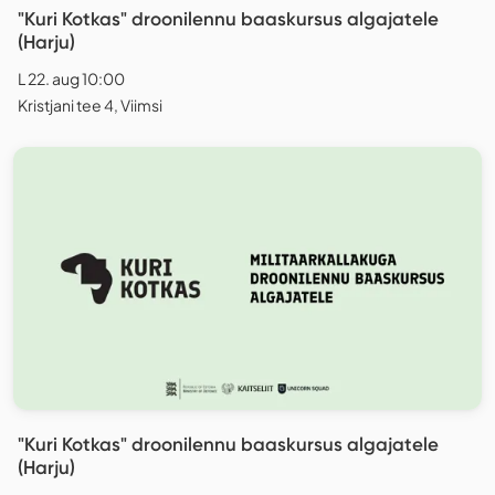
"Kuri Kotkas" droonilennu baaskursus algajatele
(Harju)
L 22. aug 10:00
Kristjani tee 4, Viimsi
"Kuri Kotkas" droonilennu baaskursus algajatele
(Harju)