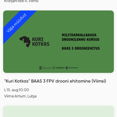
Kristjani tee 4, Viimsi
Välja müüdud
"Kuri Kotkas" BAAS 3 FPV drooni ehitamine (Viimsi)
L 15. aug 10:00
Viimsi Artium, Lubja