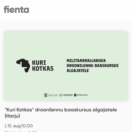
"Kuri Kotkas" droonilennu baaskursus algajatele
(Harju)
L 15. aug 10:00