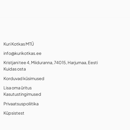
Kuri Kotkas MTÜ
info@kurikotkas.ee
Kristjani tee 4, Miiduranna, 74015, Harjumaa, Eesti
Kuidas osta
Korduvad küsimused
Lisa oma üritus
Kasutustingimused
Privaatsuspoliitika
Küpsistest