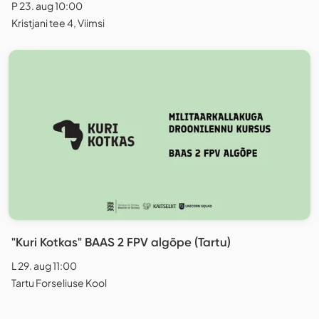
P 23. aug 10:00
Kristjani tee 4, Viimsi
"Kuri Kotkas" BAAS 2 FPV algõpe (Tartu)
L 29. aug 11:00
Tartu Forseliuse Kool