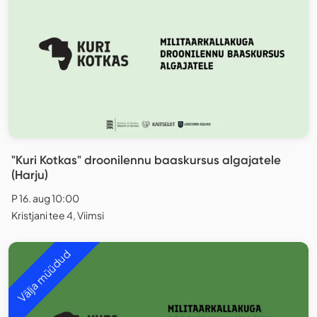
"Kuri Kotkas" droonilennu baaskursus algajatele
(Harju)
P 16. aug 10:00
Kristjani tee 4, Viimsi
Välja müüdud