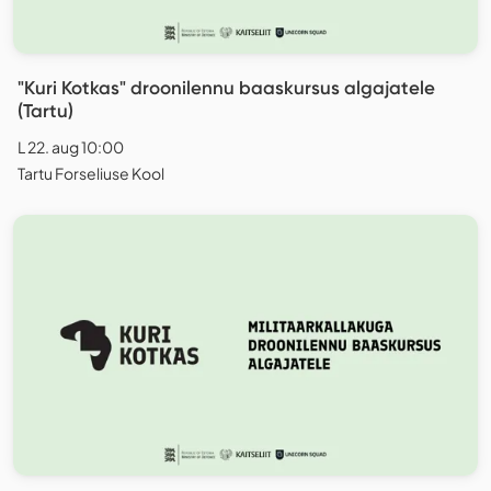
"Kuri Kotkas" droonilennu baaskursus algajatele
(Tartu)
L 22. aug 10:00
Tartu Forseliuse Kool