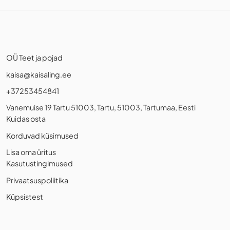
OÜ Teet ja pojad
kaisa@kaisaling.ee
+37253454841
Vanemuise 19 Tartu 51003, Tartu, 51003, Tartumaa, Eesti
Kuidas osta
Korduvad küsimused
Lisa oma üritus
Kasutustingimused
Privaatsuspoliitika
Küpsistest