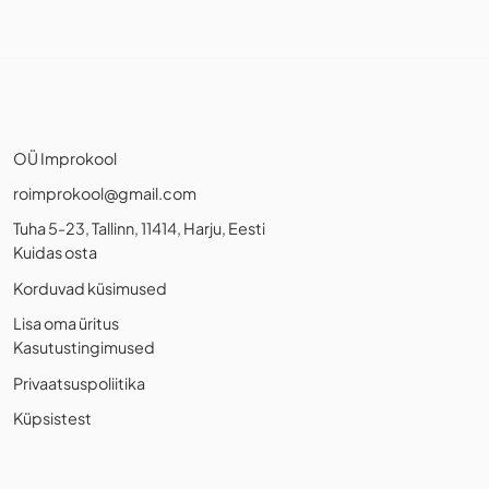
OÜ Improkool
roimprokool@gmail.com
Tuha 5-23, Tallinn, 11414, Harju, Eesti
Kuidas osta
Korduvad küsimused
Lisa oma üritus
Kasutustingimused
Privaatsuspoliitika
Küpsistest