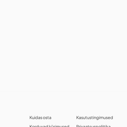
Kuidas osta
Kasutustingimused
Korduvad küsimused
Privaatsuspoliitika