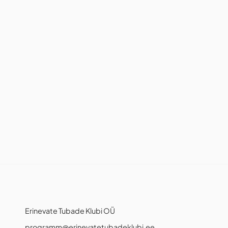
Erinevate Tubade Klubi OÜ
programm@erinevatetubadeklubi.ee