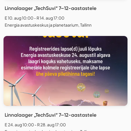
Linnalaager „TechSuvi“ 7–12-aastastele
E 10. aug 10:00 - R 14. aug 17:00
Energia avastuskeskus ja planetaarium, Tallinn
Linnalaager „TechSuvi“ 7–12-aastastele
E 24. aug 10:00 - R 28. aug 17:00