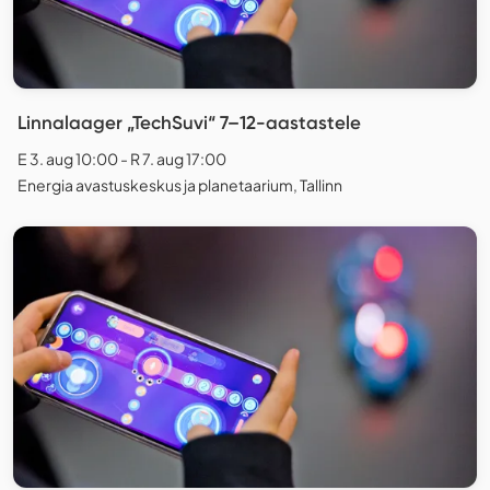
Linnalaager „TechSuvi“ 7–12-aastastele
E 3. aug 10:00 - R 7. aug 17:00
Energia avastuskeskus ja planetaarium, Tallinn