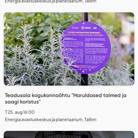
Energia avastuskeskus ja planetaarium, Tallinn
Teadusaia kogukonnaõhtu "Haruldased taimed ja
saagi koristus"
T 25. aug 16:00
Energia avastuskeskus ja planetaarium, Tallinn