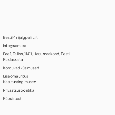
Eesti Minijalgpalli Liit
info@sem.ee
Pae 1, Tallinn, 11411, Harju maakond, Eesti
Kuidas osta
Korduvad küsimused
Lisa oma üritus
Kasutustingimused
Privaatsuspoliitika
Küpsistest