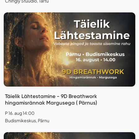
Chingly Stuudio, Tartu
Täielik Lähtestamine - 9D Breathwork
hingamisrännak Margusega ( Pärnus)
P 16. aug 14:00
Budismikeskus, Pärnu