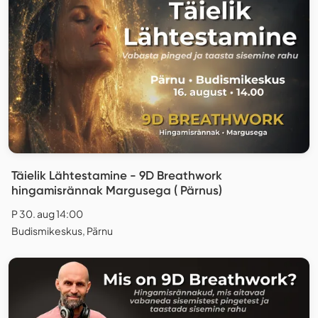
Täielik Lähtestamine - 9D Breathwork
hingamisrännak Margusega ( Pärnus)
P 30. aug 14:00
Budismikeskus, Pärnu