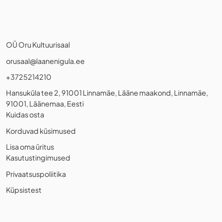
OÜ Oru Kultuurisaal
orusaal@laanenigula.ee
+3725214210
Hansuküla tee 2, 91001 Linnamäe, Lääne maakond, Linnamäe,
91001, Läänemaa, Eesti
Kuidas osta
Korduvad küsimused
Lisa oma üritus
Kasutustingimused
Privaatsuspoliitika
Küpsistest