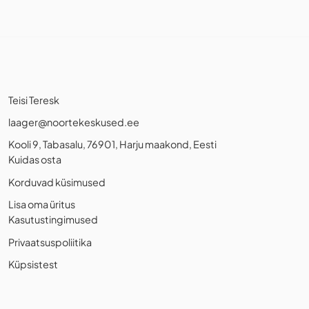
Teisi Teresk
laager@noortekeskused.ee
Kooli 9, Tabasalu, 76901, Harju maakond, Eesti
Kuidas osta
Korduvad küsimused
Lisa oma üritus
Kasutustingimused
Privaatsuspoliitika
Küpsistest