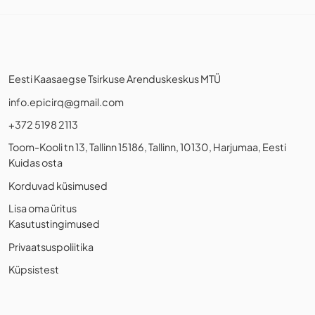
Eesti Kaasaegse Tsirkuse Arenduskeskus MTÜ
info.epicirq@gmail.com
+372 5198 2113
Toom-Kooli tn 13, Tallinn 15186, Tallinn, 10130, Harjumaa, Eesti
Kuidas osta
Korduvad küsimused
Lisa oma üritus
Kasutustingimused
Privaatsuspoliitika
Küpsistest