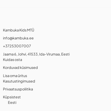
Kambuka Kids MTÜ
info@kambuka.ee
+37253007007
Jaama 6, Johvi, 41533, Ida-Virumaa, Eesti
Kuidas osta
Korduvad küsimused
Lisa oma üritus
Kasutustingimused
Privaatsuspoliitika
Küpsistest
Eesti