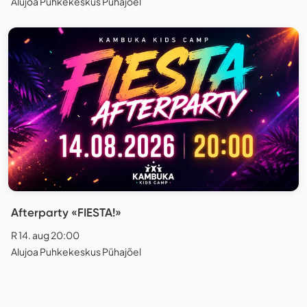
Alujoa Puhkekeskus Pühajõel
Afterparty «FIESTA!»
R 14. aug 20:00
Alujoa Puhkekeskus Pühajõel