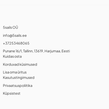
5sails OÜ
info@5sails.ee
+37253468065
Punane 16/1, Tallinn, 13619, Harjumaa, Eesti
Kuidas osta
Korduvad küsimused
Lisa oma üritus
Kasutustingimused
Privaatsuspoliitika
Küpsistest