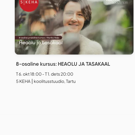
8-osaline kursus: HEAOLU JA TASAKAAL
T 6. okt 18:00 - T 1. dets 20:00
5 KEHA ⎮ koolitusstuudio, Tartu