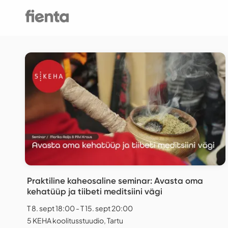
Praktiline kaheosaline seminar: Avasta oma
kehatüüp ja tiibeti meditsiini vägi
T 8. sept 18:00 - T 15. sept 20:00
5 KEHA koolitusstuudio, Tartu