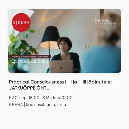
Practical Consciousness I–II ja I–III läbinutele:
JÄTKUÕPPE ÕHTU
K 30. sept 18:00 - K 16. dets 20:00
5 KEHA ⎮ koolitusstuudio, Tartu