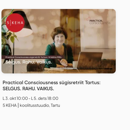
Practical Consciousness sügisretriit Tartus:
SELGUS. RAHU. VAIKUS.
L 3. okt 10:00 - L 5. dets 18:00
5 KEHA ⎮ koolitusstuudio, Tartu