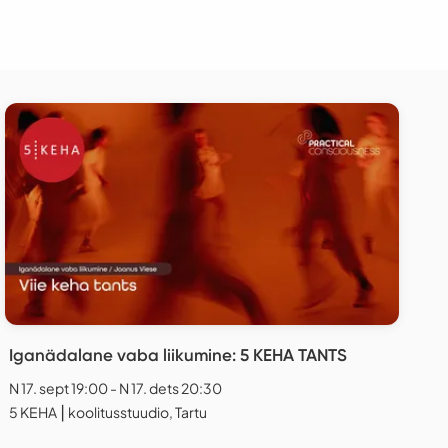
Iganädalane vaba liikumine: 5 KEHA TANTS
N 17. sept 19:00 - N 17. dets 20:30
5 KEHA ⎮ koolitusstuudio, Tartu