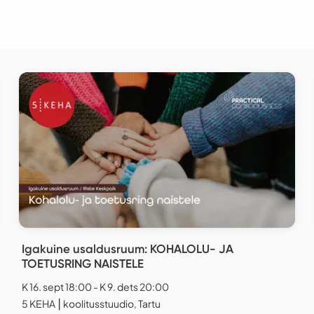
Igakuine usaldusruum: KOHALOLU- JA
TOETUSRING NAISTELE
K 16. sept 18:00 - K 9. dets 20:00
5 KEHA ⎮ koolitusstuudio, Tartu