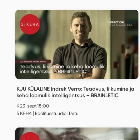
KUU KÜLALINE Indrek Verro: Teadvus, liikumine ja
keha loomulik intelligentsus – BRAINLETIC
K 23. sept 18:00
5 KEHA ⎮ koolitusstuudio, Tartu