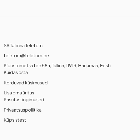
SA Tallinna Teletorn
teletorn@teletorn.ee
Kloostrimetsa tee 58a, Tallinn, 11913, Harjumaa, Eesti
Kuidas osta
Korduvad küsimused
Lisa oma üritus
Kasutustingimused
Privaatsuspoliitika
Küpsistest