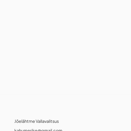
Jõelähtme Vallavalitsus
kahumerike@gmail.com