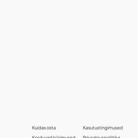
Kuidas osta
Kasutustingimused
Korduvad küsimused
Privaatsuspoliitika