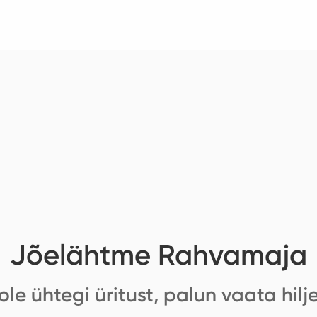
Jõelähtme Rahvamaja
ole ühtegi üritust, palun vaata hilj