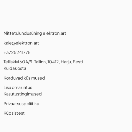
Mittetulundusühing elektron.art
kaie@elektron.art
+3725241778
Telliskivi 60A/9, Tallinn, 10412, Harju, Eesti
Kuidas osta
Korduvad küsimused
Lisa oma üritus
Kasutustingimused
Privaatsuspoliitika
Küpsistest