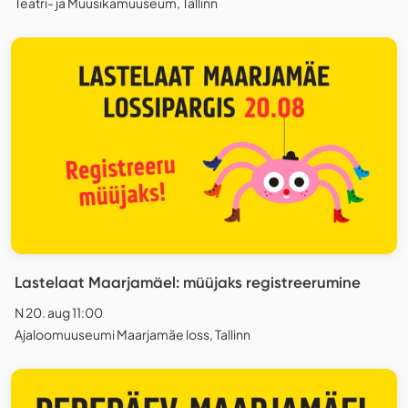
Teatri- ja Muusikamuuseum, Tallinn
Lastelaat Maarjamäel: müüjaks registreerumine
N 20. aug 11:00
Ajaloomuuseumi Maarjamäe loss, Tallinn