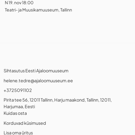
N 19. nov 18:00
Teatri- ja Muusikamuuseum, Tallinn
Sihtasutus Eesti Ajaloomuuseum
helene.tedre@ajaloomuuseum.ee
+3725091102
Pirita tee 56, 12011 Tallinn, Harju maakond, Tallinn, 12011,
Harjumaa, Eesti
Kuidas osta
Korduvad küsimused
Lisa oma üritus