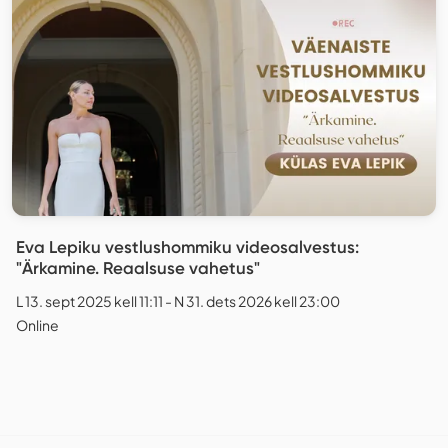
Eva Lepiku vestlushommiku videosalvestus:
"Ärkamine. Reaalsuse vahetus"
L 13. sept 2025 kell 11:11 - N 31. dets 2026 kell 23:00
Online