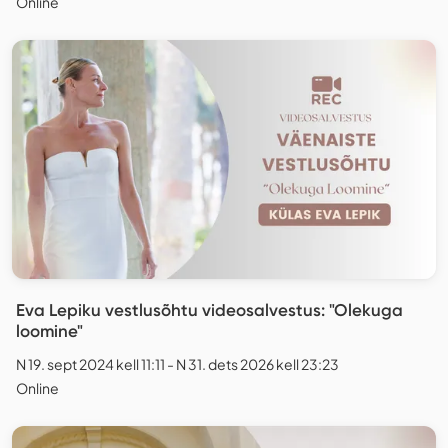
Online
Eva Lepiku vestlusõhtu videosalvestus: "Olekuga
loomine"
N 19. sept 2024 kell 11:11 - N 31. dets 2026 kell 23:23
Online