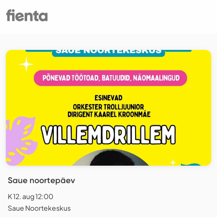
Saue noortepäev
K 12. aug 12:00
Saue Noortekeskus