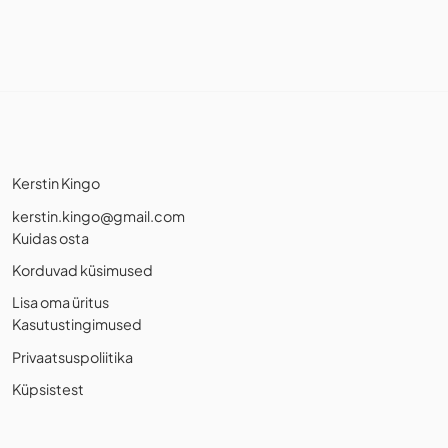
Kerstin Kingo
kerstin.kingo@gmail.com
Kuidas osta
Korduvad küsimused
Lisa oma üritus
Kasutustingimused
Privaatsuspoliitika
Küpsistest