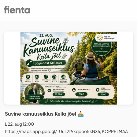
Suvine kanuuseiklus Keila jõel 🚣
L 22. aug 12:00
https://maps.app.goo.gl/TUuL2f9kqooo5kNX6, KOPPELMAA