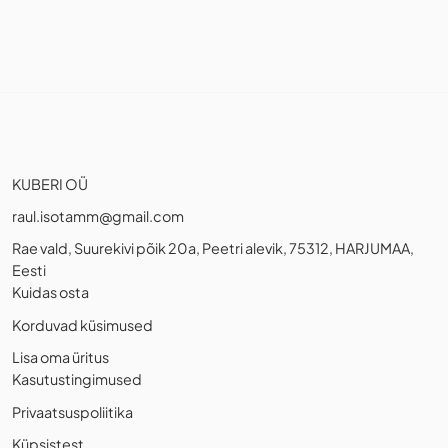
KUBERI OÜ
raul.isotamm@gmail.com
Rae vald, Suurekivi põik 20a, Peetri alevik, 75312, HARJUMAA,
Eesti
Kuidas osta
Korduvad küsimused
Lisa oma üritus
Kasutustingimused
Privaatsuspoliitika
Küpsistest