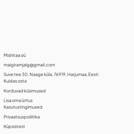
Mishitaa oü
maigiramjalg@gmail.com
Suve tee 30, Naage küla, 76919, Harjumaa, Eesti
Kuidas osta
Korduvad küsimused
Lisa oma üritus
Kasutustingimused
Privaatsuspoliitika
Küpsistest