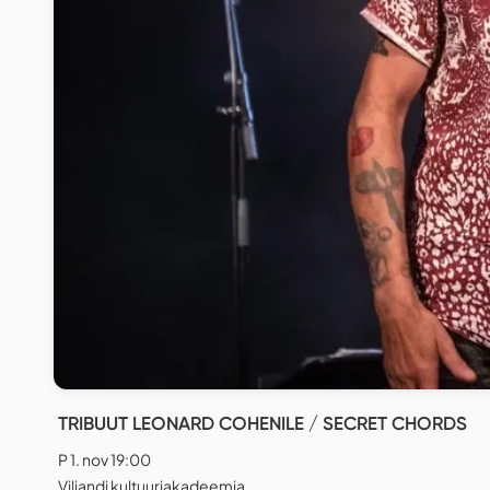
TRIBUUT LEONARD COHENILE / SECRET CHORDS
P 1. nov 19:00
Viljandi kultuuriakadeemia