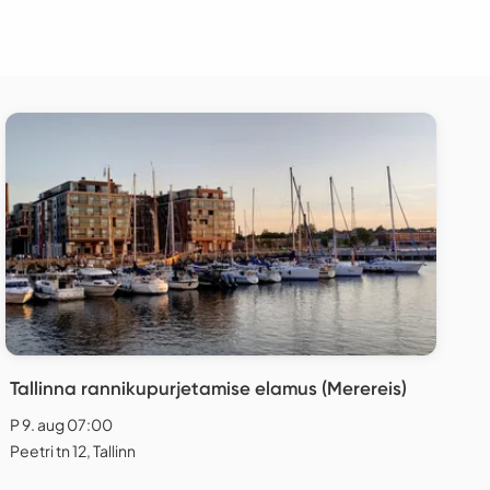
Tallinna rannikupurjetamise elamus (Merereis)
P 9. aug 07:00
Peetri tn 12, Tallinn