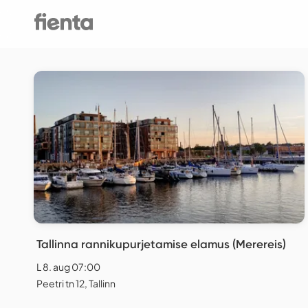
Tallinna rannikupurjetamise elamus (Merereis)
L 8. aug 07:00
Peetri tn 12, Tallinn