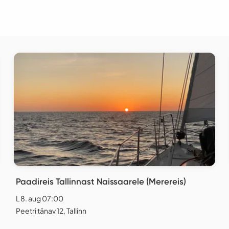
Paadireis Tallinnast Naissaarele (Merereis)
L 8. aug 07:00
Peetri tänav 12, Tallinn