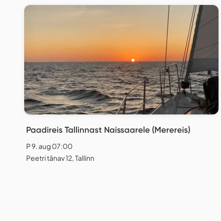
Paadireis Tallinnast Naissaarele (Merereis)
P 9. aug 07:00
Peetri tänav 12, Tallinn